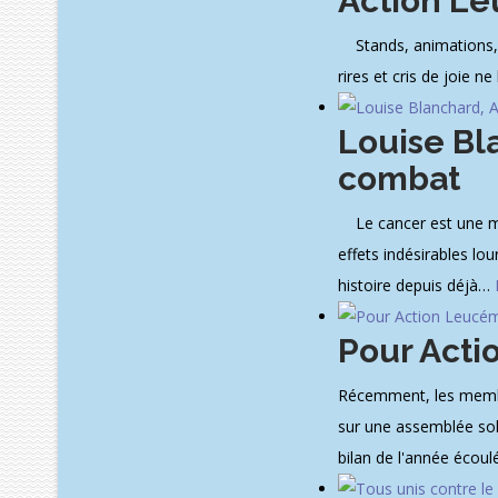
Action Le
Stands, animations, dé
rires et cris de joie n
Louise Bl
combat
Le cancer est une mala
effets indésirables lo
histoire depuis déjà
…
Pour Acti
Récemment, les membre
sur une assemblée sol
bilan de l'année écoulée