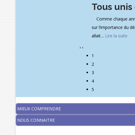
Tous unis
Comme chaque année, l
sur l’importance du dé
allait
…
Lire la suite
›
‹
1
2
3
4
5
MIEUX COMPRENDRE
NOUS CONNAITRE