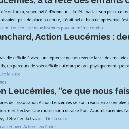
ucémies, à la fête des enfants 
cor forain, super invité d'honneur…, la fête battait son plein, ce mer
e laissaient plus de place au doute, c’était bel et bien un après-midi fes
anchard, Action Leucémies : de
die difficile à vivre, une épreuve qui bouleverse la vie des malades e
urds, un parcours de soin difficile qui marque tant physiquement que
Lire la suite
on Leucémies, "ce que nous fais
s de l'association Action Leucémies se sont réunis en assemblée gén
idaire et élective. Une mobilisation durable Pour Action Leucémies l'
, d'être fier du travail
…
Lire la suite