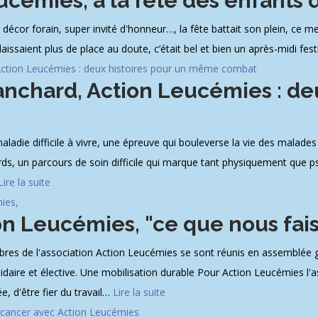
ucémies, à la fête des enfants 
cor forain, super invité d'honneur…, la fête battait son plein, ce mer
e laissaient plus de place au doute, c’était bel et bien un après-midi fes
anchard, Action Leucémies : de
die difficile à vivre, une épreuve qui bouleverse la vie des malades e
urds, un parcours de soin difficile qui marque tant physiquement que
Lire la suite
on Leucémies, "ce que nous fais
s de l'association Action Leucémies se sont réunis en assemblée gén
idaire et élective. Une mobilisation durable Pour Action Leucémies l'
, d'être fier du travail
…
Lire la suite