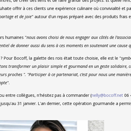
res, de créer des liens et de faire grandir des projets. Et quelle re
haite offrir à ces clients une expérience culinaire où convivialité et 
artage et de joie
" autour d'un repas préparé avec des produits frais e
eurs humaines "
nous avons choisi de nous engager aux côtés de l’associat
sentiel de donner aussi du sens à ces moments en soutenant une cause
ur Bocoff, la galette des rois était toute choisie, elle est le "
symbo
tons transformer un plaisir simple et gourmand en un geste solidaire, 
leurs proches ". "Participer à ce partenariat, c’est pour nous une manière
mpte
".
/ou entre collègues, n'hésitez pas à commander (
nelly@bocoff.net
06 4
r jusqu'au 31 janvier. L'an dernier, cette opération gourmande a permis