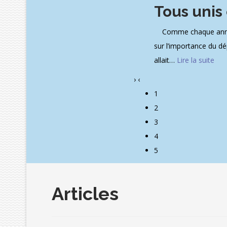
Tous unis
Comme chaque année, l
sur l’importance du dé
allait
…
Lire la suite
›
‹
1
2
3
4
5
Articles