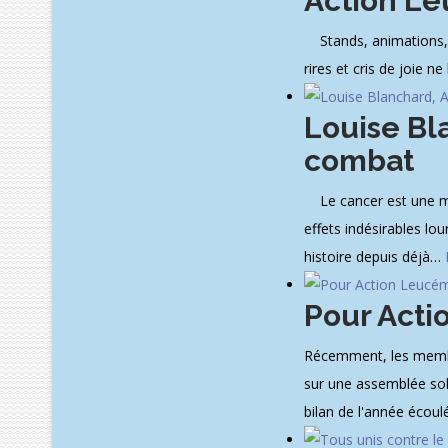
Action Le
Stands, animations, dé
rires et cris de joie n
Louise Bl
combat
Le cancer est une mala
effets indésirables lo
histoire depuis déjà
…
Pour Acti
Récemment, les membre
sur une assemblée sol
bilan de l'année écoulée