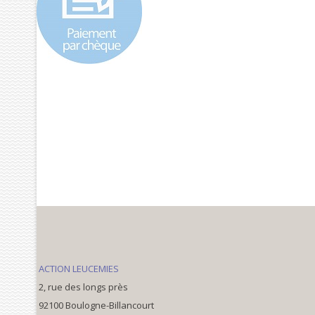
ACTION LEUCEMIES
2, rue des longs près
92100 Boulogne-Billancourt